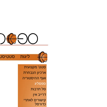
ליגות
סטטיסטי
סטט' מקצועית
ארכיון הנבחרת
אגף ההיסטוריה
ספסליג
סל תרבות
דרייב אין
קישורים לאתרי
כדורסל