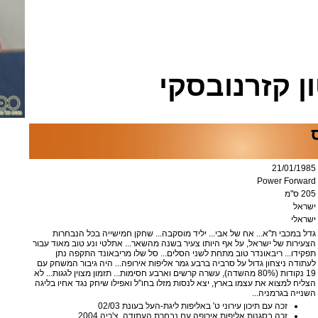
ן קזרנובסקי
21/01/1985
Power Forward
205 ס"מ
ישראל
ישראלי
גדל במכבי ת"א... אח של אבי... יליד מוסקבה... שחקן חמישייה בכל הנבחרות
הצעירות של ישראל, על אף היותו צעיר בשנה מהשאר... אתלטי ונע טוב מאוד עבור
תפקידו... ריבאונדר טוב מתחת לשני הסלים... סל שלו מריבאונד התקפה נתן
לעתודה ניצחון גדול על סרביה ברבע גמר אליפות אירופה... היה גיבור המשחק עם
19 נקודות (80% מהשדה), עשרה קרשים וארבע חסימות... תזמון מצוין לגגות... לא
הצליח למצוא את עצמו בארץ, יצא לנסות מזלו בחו"ל ואפילו שיחק נגד אחיו בליגה
השנייה בגרמניה...
זכה עם תיכון עירוני ט' באליפות ליגת-העל בעונת 02/03
זכה בסגנות אליפות אירופה עם נבחרת העתודה, צ'כיה 2004