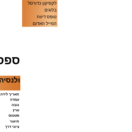
לקסיקון כדורסל
בלוגים
טופס דיווח
המייל האדום
ספסנ
ולנסיה
תאריך לידה
עמדה
גובה
ארץ
סטטוס
תיאור
ציוני דרך