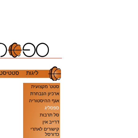
ליגות
סטטיסטי
סטט' מקצועית
ארכיון הנבחרת
אגף ההיסטוריה
ספסליג
סל תרבות
דרייב אין
קישורים לאתרי
כדורסל