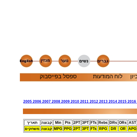
יון
לוח המודעות
ספסל בפייסבוק
2005
2006
2007
2008
2009
2010
2011
2012
2013
2014
2015
2016
AST
ORs
DRs
Rebs
FTs
3PT
2PT
Pts
Min
קבוצה
תאריך
APG
OR
DR
RPG
FTs
3PT
2PT
PPG
MPG
קבוצה
משחקים