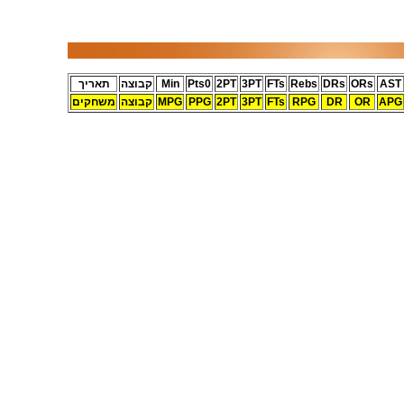
AST
ORs
DRs
Rebs
FTs
3PT
2PT
Pts0
Min
קבוצה
תאריך
APG
OR
DR
RPG
FTs
3PT
2PT
PPG
MPG
קבוצה
משחקים