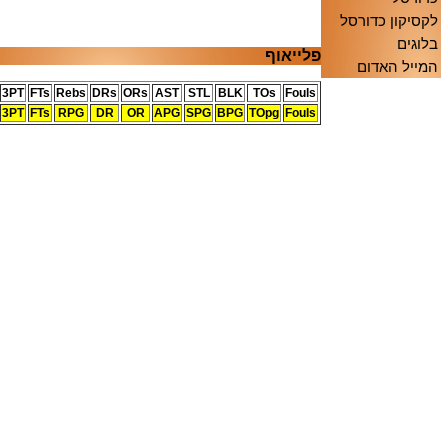
לקסיקון כדורסל
בלוגים
פלייאוף
המייל האדום
3PT
FTs
Rebs
DRs
ORs
AST
STL
BLK
TOs
Fouls
3PT
FTs
RPG
DR
OR
APG
SPG
BPG
TOpg
Fouls