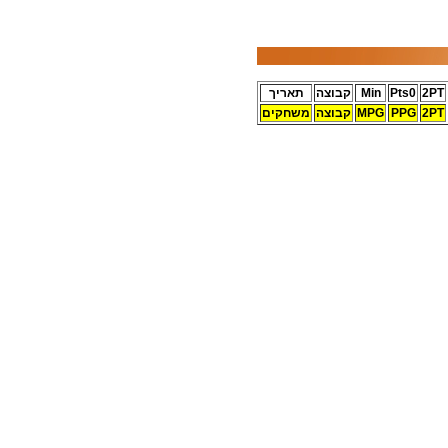
2PT
Pts0
Min
קבוצה
תאריך
2PT
PPG
MPG
קבוצה
משחקים