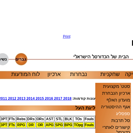
Print
קה
שחקניות
נבחרות
ארכיון
לוח המודעות
סטט' מקצועית
ארכיון הנבחרת
עונות קודמות:
2018
2017
2016
2015
2014
2013
2012
2011
מועדון האלף
אגף ההיסטוריה
ליגת העל
ספסליג
3PT
FTs
Rebs
DRs
ORs
AST
STL
BLK
TOs
Fouls
סל תרבות
3PT
FTs
RPG
DR
OR
APG
SPG
BPG
TOpg
Fouls
קישורים לאתרי
כדורסל